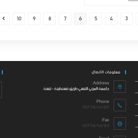
10
9
8
7
6
5
4
3
معلومات الاتصال
Address:
جامعة العربي التبسي طريق قسنطينة - تبسة
Phone:
037/58/46/29
Fax:
037/58/46/29