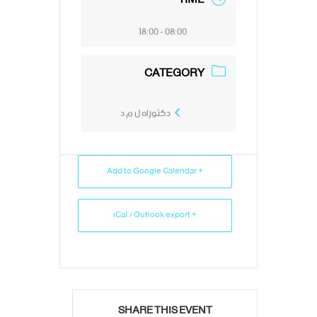
08:00 - 18:00
CATEGORY
دكتوراه ل م د
+ Add to Google Calendar
+ iCal / Outlook export
SHARE THIS EVENT