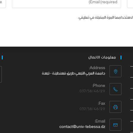
لاستخدامها المرة المقبلة في تعليقي.
معلومات الاتصال
Address:
جامعة العربي التبسي طريق قسنطينة - تبسة
Phone:
037/58/46/29
Fax:
037/58/46/29
Email:
contact@univ-tebessa.dz