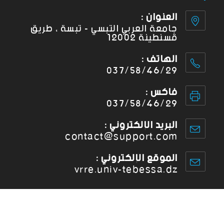
العنوان :
جامعة العربي التبسي - تبسة ، طريق
قسنطينة 12002
الهاتف :
037/58/46/29
فاكس :
037/58/46/29
البريد الإلكتروني :
contact@support.com
الموقع الإلكتروني :
vrre.univ-tebessa.dz
اتبعنا على مواقع التواصل الاجتماعي