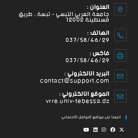
العنوان :
جامعة العربي التبسي - تبسة ، طريق
قسنطينة 12002
الهاتف :
037/58/46/29
فاكس :
037/58/46/29
البريد الإلكتروني :
contact@support.com
الموقع الإلكتروني :
vrre.univ-tebessa.dz
اتبعنا على مواقع التواصل الاجتماعي