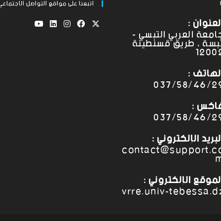
اتبعنا على مواقع التواصل الاجتماعي
لعنوان :
امعة العربي التبسي -
بسة ، طريق قسنطينة
1200
لهاتف :
037/58/46/2
اكس :
037/58/46/2
لبريد الإلكتروني :
contact@support.c
لموقع الإلكتروني :
vrre.univ-tebessa.d