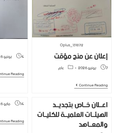
Oplus_131072
إعلان عن منح مؤقت
4 يونيو 2026
7 يونيو 2026
عام
ntinue Reading
Continue Reading
اعــلان خــاص بتجديــد
14 مايو 2026
الهيئــات العلميــة للكليــات
والمعــاهد
ntinue Reading