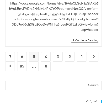
https://docs.google.com/forms/d/e/1FAIpQLSdN1wStARb3
hVuLB24FVDr3EHrNlvLkF7CYOPvpumsvdN28GQ/viewform
?usp=header الرابط الخاص بالتكوين في اللغة الإنجليزية في الخارج:
https://docs.google.com/forms/d/e/1FAIpQLSejulgdxnx4aYl
XDq7o44oEXGb2OeDvWNH-a6ILeuPQTJz8uQ/viewform?
usp=header
Continue Reading
7
6
5
4
3
2
1
85
…
8
تصنيفات