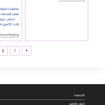
مناقشة دكتوراه 
قسم: الهندسة ا
تخصص : جيوتقن
الأحد 21 أفريل 2024 على الساعة 10:00…
ntinue Reading
2
1
الرئيسية
اتصل بالكلية