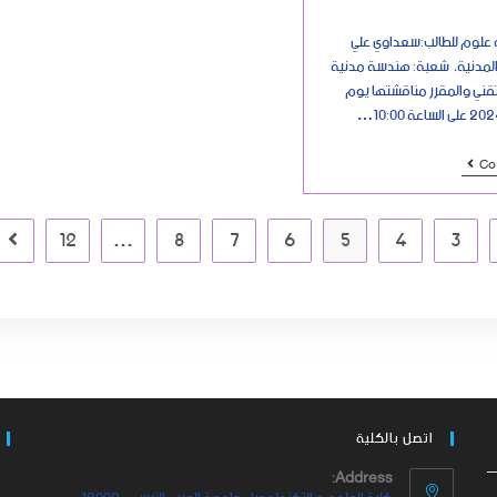
علوم للطالب:سعداوي علي
لمدنية، شعبة: هندسة مدنية
ي والمقرر مناقشتها يوم
Co
12
…
8
7
6
5
4
3
اتصل بالكلية
Address: