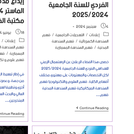
إيداع مذك
الفردي للسنة الجامعية
2025/2024
مكتبة الك
4 سبتمبر 2024
18 يونيو 2024
إعلانات
/
التسجيلات الجامعية
/
قسم
إعلانات
/
الهندسة الكهربائية
/
قسم الهندسة
قسم الهندسة ال
المدنية
/
قسم الهندسة المعمارية
المعمارية
/
قسم
قسم علوم و تكن
خصص هذا الفضاء للإعلان عن الإستعمال الزمني
للسداسي الفردي للسنة الجامعية 2025/2024
في إطار تبسيط ال
لكل التخصصات والمستويات على مستوى مختلف
من جهة، وعصرنة
أقسام الكلية. قسم العلوم والتكنولوجيا قسم
أخرى وتطبيقا لس
الهندسة الميكانيكية قسم الهندسة المدنية
العالي والبحث الع
قسم…
المتخرجين…
Continue Reading
ntinue Reading