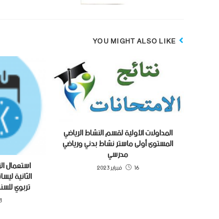
YOU MIGHT ALSO LIKE
المداولات الأولية لقسم النشاط الرياضي
المستوى أولى ماستر نشاط بدني ورياضي
مدرسي
استعمال الز
16 فبراير 2023
الثانية ليس
تربوي للسنة الجا
23 فب