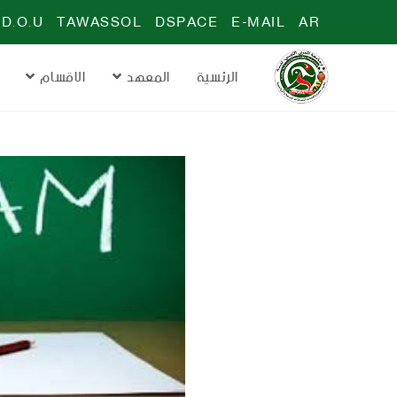
D.O.U
TAWASSOL
DSPACE
E-MAIL
AR
الرئسية
المعهد
الاقسام