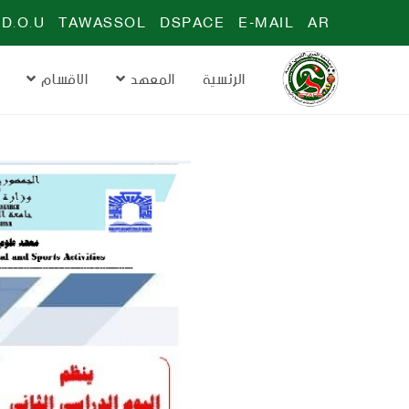
D.O.U
TAWASSOL
DSPACE
E-MAIL
AR
الرئسية
المعهد
الاقسام