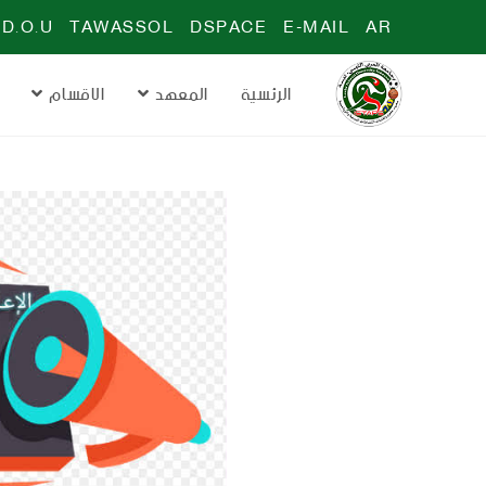
D.O.U
TAWASSOL
DSPACE
E-MAIL
AR
الرئسية
المعهد
الاقسام