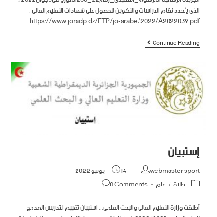
الجريدة الرسمية المرسوم_التنفيذي_رقم22_208المؤرخ في5جوان2022 ،
الذي يُحدد نظام الدراسات والتكوين للحصول على شهادات التعليم العالي..
https://www.joradp.dz/FTP/jo-arabe/2022/A2022039.pdf
Continue Reading
إستبيان
webmaster sport
14 يونيو 2022
طلبة
/
عام
0 Comments
أطلقت وزارة التعليم العالي والبحث العلمي... استبيان تقييم التدريس المدمج