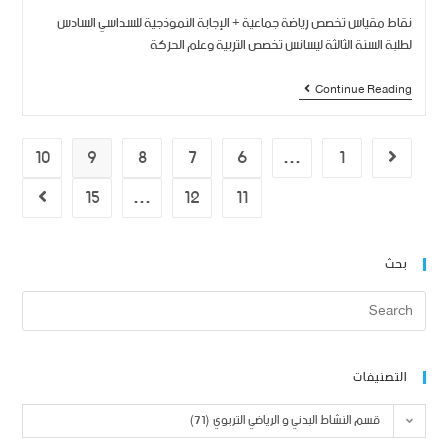
نقاط مقياس تخصص رياضة جماعية + الإجابة النموذجية للسداسي السادس
لطلبة السنة الثالثة ليسانس تخصص التربية وعلم الحركة
Continue Reading
10
9
8
7
6
…
1
15
…
12
11
بحث
التصنيفات
قسم النشاط البدني و الرياضي التربوي (71)