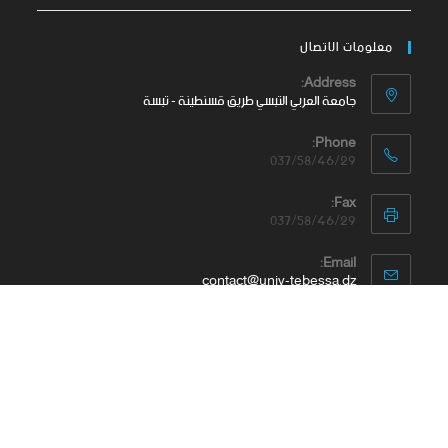
معلومات الاتصال
Address:
جامعة العربي التبسي طريق قسنطينة - تبسة
Phone:
037/58/46/29
Fax:
037/58/46/29
Email:
contact@univ-tebessa.dz
Website:
الموقع الرسمي لجامعة العربي التبسي
تابعنا على موافع التواصل