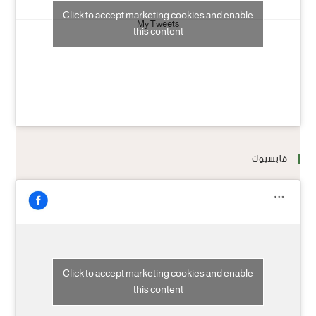
Click to accept marketing cookies and enable
My Tweets
this content
فايسبوك
Click to accept marketing cookies and enable
this content