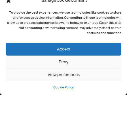
Manage Cookie Consent
Cookie Policy (EU)
To provide the best experiences, we use technologies like cookies to store
and/or access device information. Consenting to these technologies will
معلومات الاتصال
allow us to process data such as browsing behavior or unique IDs on this site.
Not consenting or withdrawing consent, may adversely affect certain
Address:
features and functions.
جامعة العربي التبسي طريق قسنطينة - تبسة
Phone:
Accept
037/58/46/29
Deny
Fax:
037/58/46/29
View preferences
Email:
contact@univ-tebessa.dz
Cookie Policy
Website:
الموقع الرسمي لجامعة العربي التبسي
تابعنا على موافع التواصل