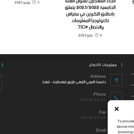
ي
الجدد المسجلين بعنوان السنة
3 يونيو 2025
الجامعية 2023/2022 يتعلق
بإنطلاق التكوين في مقياس
تكنولوجيا المعلومات
والاتصال #TIC.
9 مايو 2023
معلومات الاتصال
Address:
جامعة العربي التبسي طريق قسنطينة - تبسة
Phone:
037/58/46/29
Fax:
037/58/46/29
To provide
device inf
Email:
browsing b