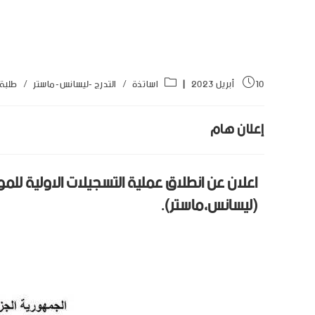
10 أبريل 2023
اساتذة
/
التدرج -ليسانس-ماستر
/
طلبة
إعلان هام
(ليسانس،ماستر).