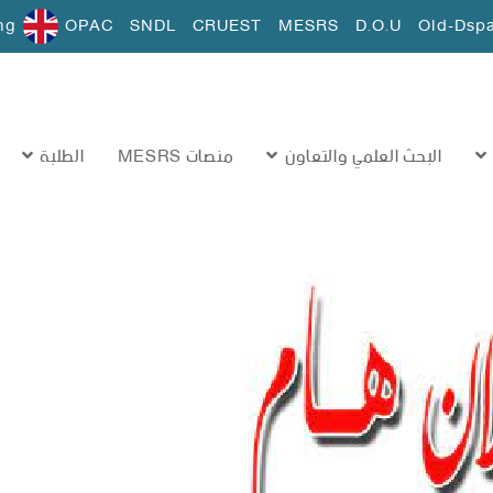
ng
OPAC
SNDL
CRUEST
MESRS
D.O.U
Old-Dsp
البحث العلمي والتعاون
منصات MESRS
الطلبة