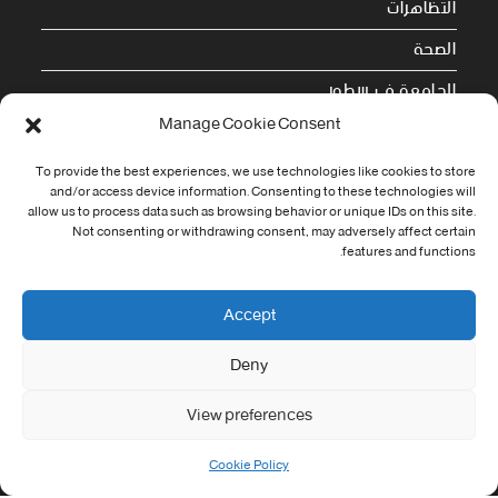
التظاهرات
الصحة
الجامعة في سطور
Manage Cookie Consent
Cookie Policy (EU)
To provide the best experiences, we use technologies like cookies to store
and/or access device information. Consenting to these technologies will
معلومات الاتصال
allow us to process data such as browsing behavior or unique IDs on this site.
Not consenting or withdrawing consent, may adversely affect certain
Address:
features and functions.
جامعة العربي التبسي طريق قسنطينة - تبسة
Phone:
Accept
037/58/46/29
Deny
Fax:
037/58/46/29
View preferences
Email:
contact@univ-tebessa.dz
Cookie Policy