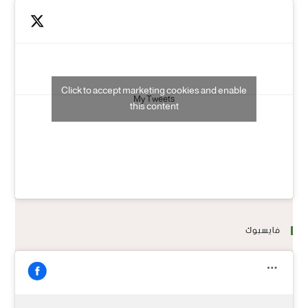
Click to accept marketing cookies and enable
My Tweets
this content
فايسبوك