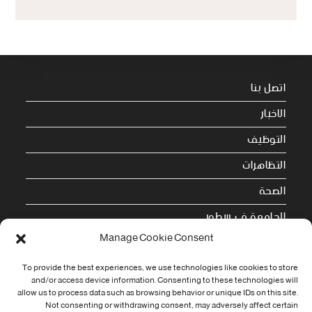
اتصل بنا
الاخبار
التوظيف
التظاهرات
الصحة
الجامعة في سطور
Manage Cookie Consent
Cookie Policy (EU)
To provide the best experiences, we use technologies like cookies to store
معلومات الاتصال
and/or access device information. Consenting to these technologies will
allow us to process data such as browsing behavior or unique IDs on this site.
Not consenting or withdrawing consent, may adversely affect certain
Address: