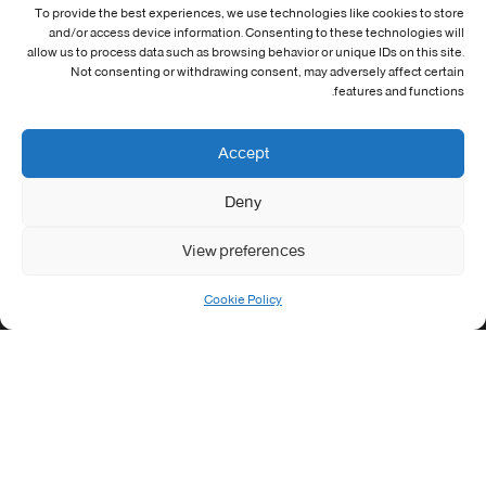
To provide the best experiences, we use technologies like cookies to store
and/or access device information. Consenting to these technologies will
معلومات الاتصال
allow us to process data such as browsing behavior or unique IDs on this site.
Not consenting or withdrawing consent, may adversely affect certain
Address:
features and functions.
جامعة العربي التبسي طريق قسنطينة - تبسة
Phone:
Accept
037/58/46/29
Deny
Fax:
037/58/46/29
View preferences
Email:
contact@univ-tebessa.dz
Cookie Policy
Website:
الموقع الرسمي لجامعة العربي التبسي
تابعنا على موافع التواصل