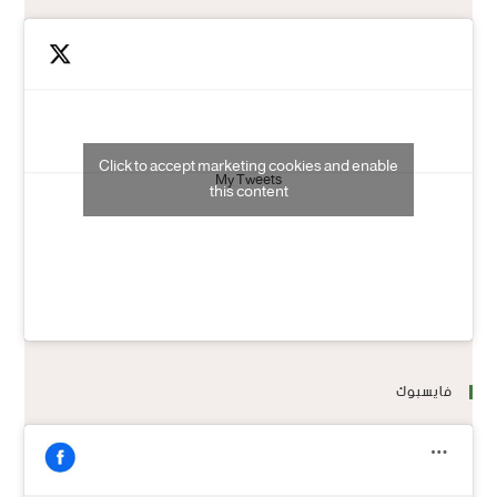
Click to accept marketing cookies and enable
My Tweets
this content
فايسبوك