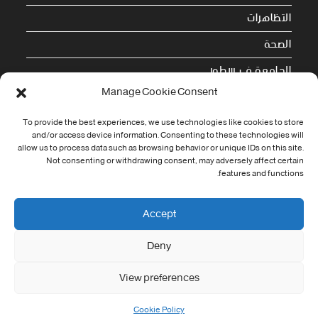
التظاهرات
الصحة
الجامعة في سطور
Manage Cookie Consent
Cookie Policy (EU)
To provide the best experiences, we use technologies like cookies to store
and/or access device information. Consenting to these technologies will
معلومات الاتصال
allow us to process data such as browsing behavior or unique IDs on this site.
Not consenting or withdrawing consent, may adversely affect certain
Address:
features and functions.
جامعة العربي التبسي طريق قسنطينة - تبسة
Phone:
Accept
037/58/46/29
Deny
Fax:
037/58/46/29
View preferences
Email:
contact@univ-tebessa.dz
Cookie Policy