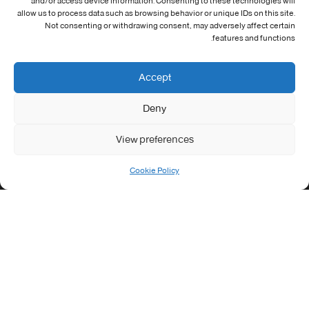
معلومات الاتصال
and/or access device information. Consenting to these technologies will
allow us to process data such as browsing behavior or unique IDs on this site.
Not consenting or withdrawing consent, may adversely affect certain
Address:
features and functions.
جامعة العربي التبسي طريق قسنطينة - تبسة
Phone:
Accept
037/58/46/29
Deny
Fax:
037/58/46/29
View preferences
Email:
contact@univ-tebessa.dz
Cookie Policy
Website:
الموقع الرسمي لجامعة العربي التبسي
تابعنا على موافع التواصل