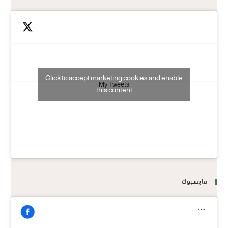
Click to accept marketing cookies and enable
My Tweets
this content
فايسبوك