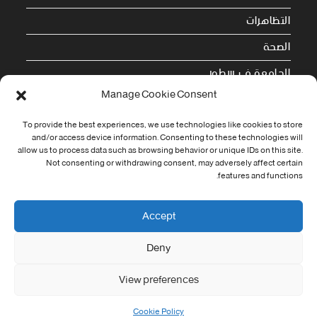
التظاهرات
الصحة
الجامعة في سطور
Manage Cookie Consent
Cookie Policy (EU)
To provide the best experiences, we use technologies like cookies to store
and/or access device information. Consenting to these technologies will
معلومات الاتصال
allow us to process data such as browsing behavior or unique IDs on this site.
Not consenting or withdrawing consent, may adversely affect certain
Address:
features and functions.
جامعة العربي التبسي طريق قسنطينة - تبسة
Phone:
Accept
037/58/46/29
Deny
Fax:
037/58/46/29
View preferences
Email:
contact@univ-tebessa.dz
Cookie Policy