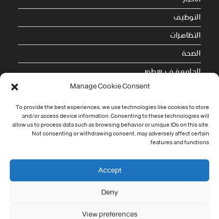
التوظيف
التظاهرات
الصحة
الجامعة في سطور
Manage Cookie Consent
Cookie Policy (EU)
To provide the best experiences, we use technologies like cookies to store
معلومات الاتصال
and/or access device information. Consenting to these technologies will
allow us to process data such as browsing behavior or unique IDs on this site.
Not consenting or withdrawing consent, may adversely affect certain
Address:
features and functions.
جامعة العربي التبسي طريق قسنطينة - تبسة
Phone:
Accept
037/58/46/29
Deny
Fax:
037/58/46/29
View preferences