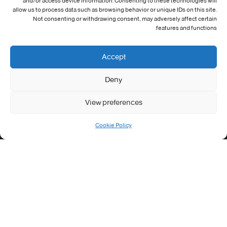
and/or access device information. Consenting to these technologies will
معلومات الاتصال
allow us to process data such as browsing behavior or unique IDs on this site.
Not consenting or withdrawing consent, may adversely affect certain
Address:
features and functions.
جامعة العربي التبسي طريق قسنطينة - تبسة
Phone:
Accept
037/58/46/29
Deny
Fax:
037/58/46/29
View preferences
Email:
contact@univ-tebessa.dz
Cookie Policy
Website:
الموقع الرسمي لجامعة العربي التبسي
تابعنا على موافع التواصل