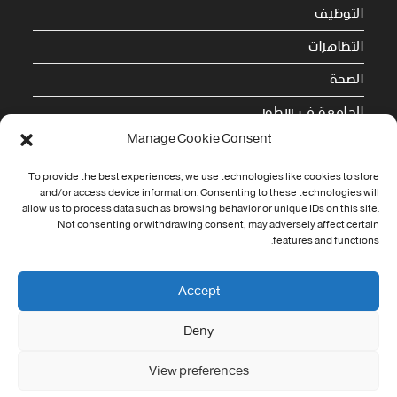
التوظيف
التظاهرات
الصحة
الجامعة في سطور
Manage Cookie Consent
Cookie Policy (EU)
To provide the best experiences, we use technologies like cookies to store
معلومات الاتصال
and/or access device information. Consenting to these technologies will
allow us to process data such as browsing behavior or unique IDs on this site.
Not consenting or withdrawing consent, may adversely affect certain
Address:
features and functions.
جامعة العربي التبسي طريق قسنطينة - تبسة
Phone:
Accept
037/58/46/29
Deny
Fax:
037/58/46/29
View preferences
Email: