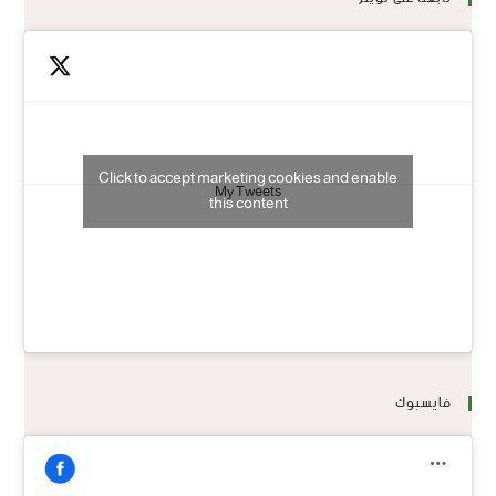
Click to accept marketing cookies and enable
My Tweets
this content
فايسبوك