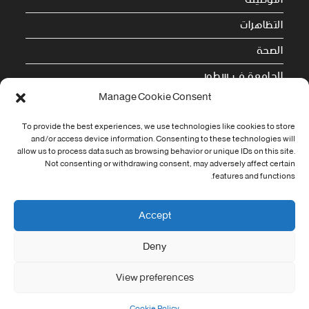
التظاهرات
الصحة
الجامعة في سطور
Manage Cookie Consent
Cookie Policy (EU)
To provide the best experiences, we use technologies like cookies to store
and/or access device information. Consenting to these technologies will
معلومات الاتصال
allow us to process data such as browsing behavior or unique IDs on this site.
Not consenting or withdrawing consent, may adversely affect certain
Address:
features and functions.
جامعة العربي التبسي طريق قسنطينة - تبسة
Phone:
Accept
037/58/46/29
Deny
Fax:
037/58/46/29
View preferences
Email:
contact@univ-tebessa.dz