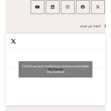
تابعنا على تويتر
Click to accept marketing cookies and enable
My Tweets
this content