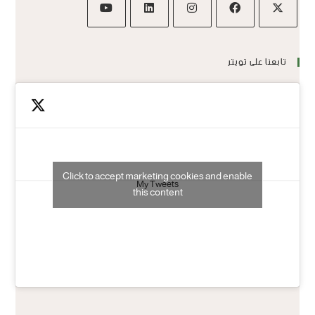
تابعنا على تويتر
Click to accept marketing cookies and enable
My Tweets
this content