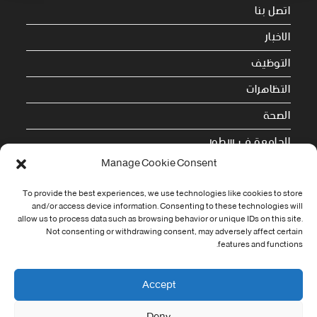
اتصل بنا
الاخبار
التوظيف
التظاهرات
الصحة
الجامعة في سطور
Manage Cookie Consent
Cookie Policy (EU)
To provide the best experiences, we use technologies like cookies to store
معلومات الاتصال
and/or access device information. Consenting to these technologies will
allow us to process data such as browsing behavior or unique IDs on this site.
Not consenting or withdrawing consent, may adversely affect certain
Address:
features and functions.
جامعة العربي التبسي طريق قسنطينة - تبسة
Phone:
Accept
037/58/46/29
Deny