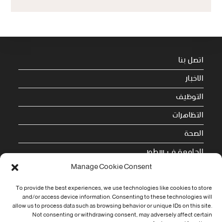
اتصل بنا
الاخبار
التوظيف
التظاهرات
الصحة
الجامعة في سطور
Manage Cookie Consent
Cookie Policy (EU)
To provide the best experiences, we use technologies like cookies to store
معلومات الاتصال
and/or access device information. Consenting to these technologies will
allow us to process data such as browsing behavior or unique IDs on this site.
Not consenting or withdrawing consent, may adversely affect certain
Address: