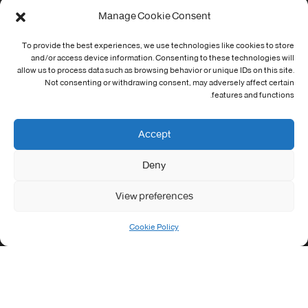
Manage Cookie Consent
Cookie Policy (EU)
To provide the best experiences, we use technologies like cookies to store
معلومات الاتصال
and/or access device information. Consenting to these technologies will
allow us to process data such as browsing behavior or unique IDs on this site.
Not consenting or withdrawing consent, may adversely affect certain
Address:
features and functions.
جامعة العربي التبسي طريق قسنطينة - تبسة
Phone:
Accept
037/58/46/29
Deny
Fax:
037/58/46/29
View preferences
Email:
contact@univ-tebessa.dz
Cookie Policy
Website:
الموقع الرسمي لجامعة العربي التبسي
تابعنا على موافع التواصل