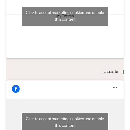
Click to accept marketing cookies and enable
My Tweets
this content
فايسبوك
Click to accept marketing cookies and enable
this content