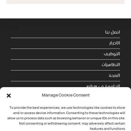
اتصل بنا
الاخبار
التوظيف
التظاهرات
الصحة
الجامعة في سطور
Manage Cookie Consent
Cookie Policy (EU)
To provide the best experiences, we use technologies like cookies to store
معلومات الاتصال
and/or access device information. Consenting to these technologies will
allow us to process data such as browsing behavior or unique IDs on this site.
Not consenting or withdrawing consent, may adversely affect certain
Address:
features and functions.
جامعة العربي التبسي طريق قسنطينة - تبسة