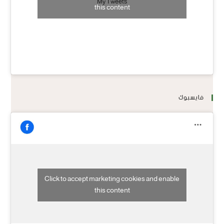
My Tweets
this content
فايسبوك
Click to accept marketing cookies and enable
this content