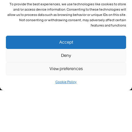
To provide the best experiences, we use technologies like cookies to store
معلومات الاتصال
and/or access device information. Consenting to these technologies will
allow us to process data such as browsing behavior or unique IDs on this site.
Not consenting or withdrawing consent, may adversely affect certain
Address:
features and functions.
جامعة العربي التبسي طريق قسنطينة - تبسة
Phone:
Accept
037/58/46/29
Deny
Fax:
037/58/46/29
View preferences
Email:
contact@univ-tebessa.dz
Cookie Policy
Website:
الموقع الرسمي لجامعة العربي التبسي
تابعنا على موافع التواصل