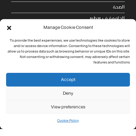
الصحة
الجامعة في سطور
Manage Cookie Consent
Cookie Policy (EU)
To provide the best experiences, we use technologies like cookies to store
معلومات الاتصال
and/or access device information. Consenting to these technologies will
allow us to process data such as browsing behavior or unique IDs on this site.
Not consenting or withdrawing consent, may adversely affect certain
Address:
features and functions.
جامعة العربي التبسي طريق قسنطينة - تبسة
Phone:
Accept
037/58/46/29
Deny
Fax:
037/58/46/29
View preferences
Email:
contact@univ-tebessa.dz
Cookie Policy
Website: