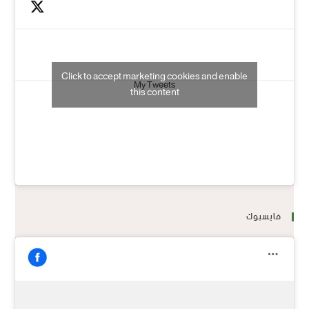
Click to accept marketing cookies and enable
My Tweets
this content
فايسبوك