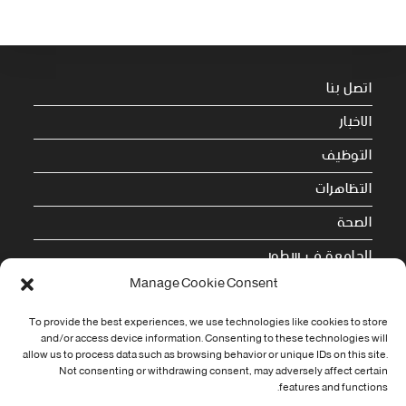
اتصل بنا
الاخبار
التوظيف
التظاهرات
الصحة
الجامعة في سطور
Manage Cookie Consent
Cookie Policy (EU)
To provide the best experiences, we use technologies like cookies to store
معلومات الاتصال
and/or access device information. Consenting to these technologies will
allow us to process data such as browsing behavior or unique IDs on this site.
Not consenting or withdrawing consent, may adversely affect certain
Address:
features and functions.
جامعة العربي التبسي طريق قسنطينة - تبسة