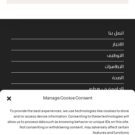
اتصل بنا
الاخبار
التوظيف
التظاهرات
الصحة
الجامعة في سطور
Manage Cookie Consent
Cookie Policy (EU)
To provide the best experiences, we use technologies like cookies to store
معلومات الاتصال
and/or access device information. Consenting to these technologies will
allow us to process data such as browsing behavior or unique IDs on this site.
Not consenting or withdrawing consent, may adversely affect certain
Address:
features and functions.
جامعة العربي التبسي طريق قسنطينة - تبسة