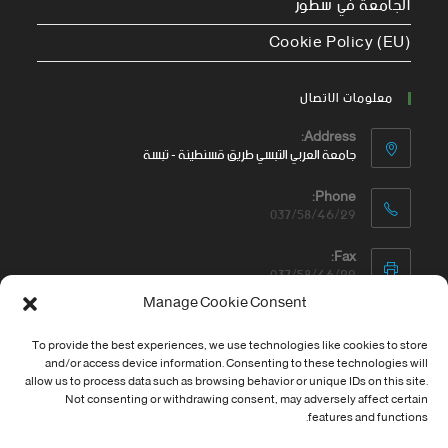
الجامعة في سطور
Cookie Policy (EU)
معلومات الاتصال
Address:
جامعة العربي التبسي طريق قسنطينة - تبسة
Phone:
037/58/46/29
Fax:
037/58/46/29
Manage Cookie Consent
Email:
contact@univ-tebessa.dz
To provide the best experiences, we use technologies like cookies to store
and/or access device information. Consenting to these technologies will
Website:
allow us to process data such as browsing behavior or unique IDs on this site.
الموقع الرسمي لجامعة العربي التبسي
Not consenting or withdrawing consent, may adversely affect certain
features and functions.
تابعنا على موافع التواصل