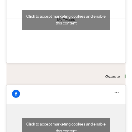
Click to accept marketing cookies and enable
My Tweets
this content
فايسبوك
Click to accept marketing cookies and enable
this content