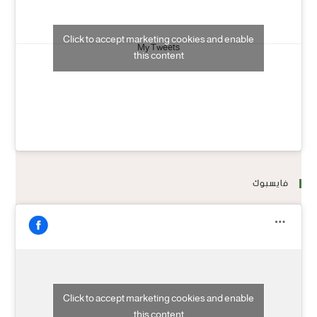
Click to accept marketing cookies and enable
My Tweets
this content
فايسبوك
Click to accept marketing cookies and enable
this content