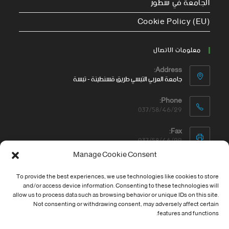
الجامعة في سطور
Cookie Policy (EU)
معلومات الاتصال
Address:
جامعة العربي التبسي طريق قسنطينة - تبسة
Phone:
037/58/46/29
Fax:
037/58/46/29
Manage Cookie Consent
Email:
contact@univ-tebessa.dz
To provide the best experiences, we use technologies like cookies to store
and/or access device information. Consenting to these technologies will
Website:
allow us to process data such as browsing behavior or unique IDs on this site.
الموقع الرسمي لجامعة العربي التبسي
Not consenting or withdrawing consent, may adversely affect certain
features and functions.
تابعنا على موافع التواصل