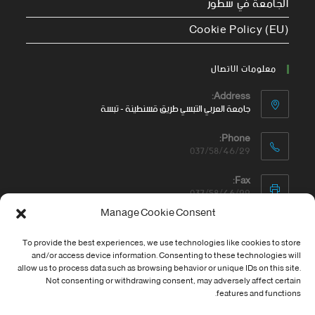
الجامعة في سطور
Cookie Policy (EU)
معلومات الاتصال
Address:
جامعة العربي التبسي طريق قسنطينة - تبسة
Phone:
037/58/46/29
Fax:
037/58/46/29
Manage Cookie Consent
Email:
contact@univ-tebessa.dz
To provide the best experiences, we use technologies like cookies to store
and/or access device information. Consenting to these technologies will
Website:
allow us to process data such as browsing behavior or unique IDs on this site.
الموقع الرسمي لجامعة العربي التبسي
Not consenting or withdrawing consent, may adversely affect certain
features and functions.
تابعنا على موافع التواصل