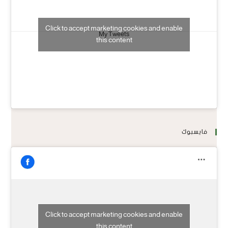
Click to accept marketing cookies and enable
My Tweets
this content
فايسبوك
Click to accept marketing cookies and enable
this content