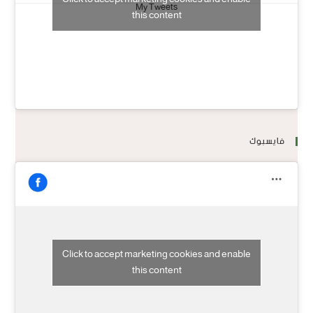
My Tweets
this content
فايسبوك
Click to accept marketing cookies and enable
this content