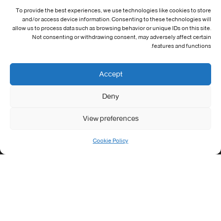
To provide the best experiences, we use technologies like cookies to store
معلومات الاتصال
and/or access device information. Consenting to these technologies will
allow us to process data such as browsing behavior or unique IDs on this site.
Not consenting or withdrawing consent, may adversely affect certain
Address:
features and functions.
جامعة العربي التبسي طريق قسنطينة - تبسة
Phone:
Accept
037/58/46/29
Deny
Fax:
037/58/46/29
View preferences
Email:
contact@univ-tebessa.dz
Cookie Policy
Website:
الموقع الرسمي لجامعة العربي التبسي
تابعنا على موافع التواصل