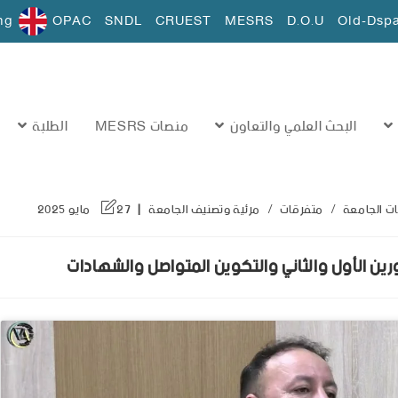
ng
OPAC
SNDL
CRUEST
MESRS
D.O.U
Old-Dsp
البحث العلمي والتعاون
منصات MESRS
الطلبة
ات الجامعة
/
متفرقات
/
مرئية وتصنيف الجامعة
27 مايو 2025
ورين الأول والثاني والتكوين المتواصل والشهادات