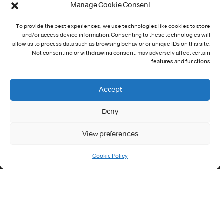
Manage Cookie Consent
Cookie Policy (EU)
To provide the best experiences, we use technologies like cookies to store
and/or access device information. Consenting to these technologies will
معلومات الاتصال
allow us to process data such as browsing behavior or unique IDs on this site.
Not consenting or withdrawing consent, may adversely affect certain
Address:
features and functions.
جامعة العربي التبسي طريق قسنطينة - تبسة
Phone:
Accept
037/58/46/29
Deny
Fax:
037/58/46/29
View preferences
Email:
contact@univ-tebessa.dz
Cookie Policy
Website:
الموقع الرسمي لجامعة العربي التبسي
تابعنا على موافع التواصل