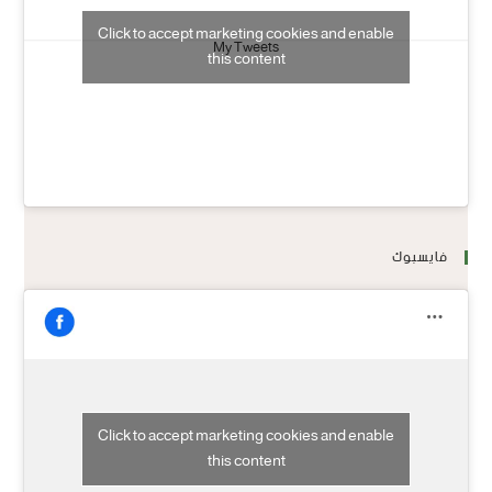
Click to accept marketing cookies and enable
My Tweets
this content
فايسبوك
Click to accept marketing cookies and enable
this content