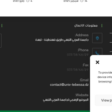
14 سبتمبر 2025
4 مايو 2021
معلومات الاتصال
Address:
جامعة العربي التبسي طريق قسنطينة - تبسة
Phone:
037/58/46/29
Fax:
037/58/46/29
To provide
device inf
Email:
browsing b
contact@univ-tebessa.dz
Website:
الموقع الرسمي لجامعة العربي التبسي
View p