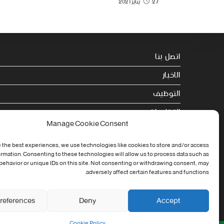
27 يناير 2021
اتصل بنا
الاخبار
التوظيف
التظاهرات
Manage Cookie Consent
الصحة
 the best experiences, we use technologies like cookies to store and/or access
الجامعة في سطور
ormation. Consenting to these technologies will allow us to process data such as
ehavior or unique IDs on this site. Not consenting or withdrawing consent, may
Cookie Policy (EU)
adversely affect certain features and functions.
references
Deny
Accept
Cookie Policy