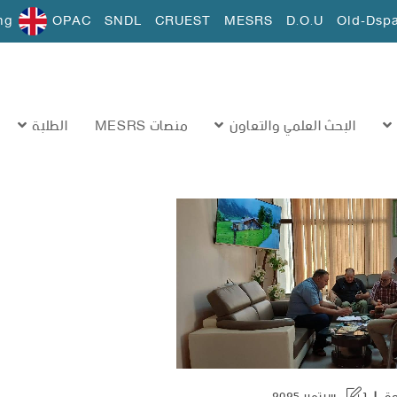
ng
OPAC
SNDL
CRUEST
MESRS
D.O.U
Old-Dsp
البحث العلمي والتعاون
منصات MESRS
الطلبة