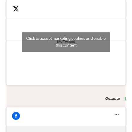
Click to accept marketing cookies and enable
My Tweets
this content
فايسبوك