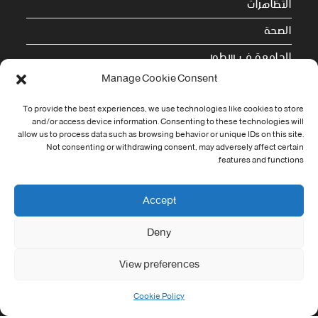
التظاهرات
الصحة
الجامعة في سطور
Manage Cookie Consent
Cookie Policy (EU)
To provide the best experiences, we use technologies like cookies to store
معلومات الاتصال
and/or access device information. Consenting to these technologies will
allow us to process data such as browsing behavior or unique IDs on this site.
Not consenting or withdrawing consent, may adversely affect certain
Address:
features and functions.
جامعة العربي التبسي طريق قسنطينة - تبسة
Phone:
Accept
037/58/46/29
Deny
Fax:
037/58/46/29
View preferences
Email:
contact@univ-tebessa.dz
Cookie Policy