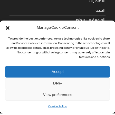
التظاهرات
الصحة
الجامعة في سطور
Manage Cookie Consent
Cookie Policy (EU)
To provide the best experiences, we use technologies like cookies to store
معلومات الاتصال
and/or access device information. Consenting to these technologies will
allow us to process data such as browsing behavior or unique IDs on this site.
Not consenting or withdrawing consent, may adversely affect certain
Address:
features and functions.
جامعة العربي التبسي طريق قسنطينة - تبسة
Phone:
Accept
037/58/46/29
Deny
Fax:
037/58/46/29
View preferences
Email:
contact@univ-tebessa.dz
Cookie Policy