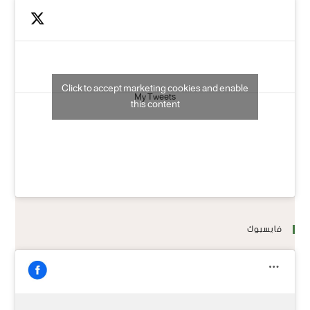
Click to accept marketing cookies and enable
My Tweets
this content
فايسبوك