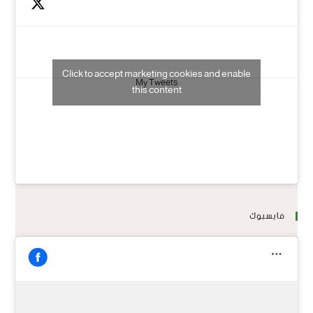
Click to accept marketing cookies and enable
My Tweets
this content
فايسبوك