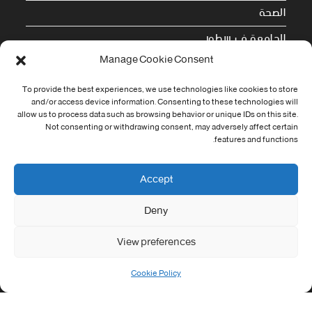
الصحة
الجامعة في سطور
Manage Cookie Consent
Cookie Policy (EU)
To provide the best experiences, we use technologies like cookies to store
and/or access device information. Consenting to these technologies will
معلومات الاتصال
allow us to process data such as browsing behavior or unique IDs on this site.
Not consenting or withdrawing consent, may adversely affect certain
Address:
features and functions.
جامعة العربي التبسي طريق قسنطينة - تبسة
Phone:
Accept
037/58/46/29
Deny
Fax:
037/58/46/29
View preferences
Email:
contact@univ-tebessa.dz
Cookie Policy
Website:
الموقع الرسمي لجامعة العربي التبسي