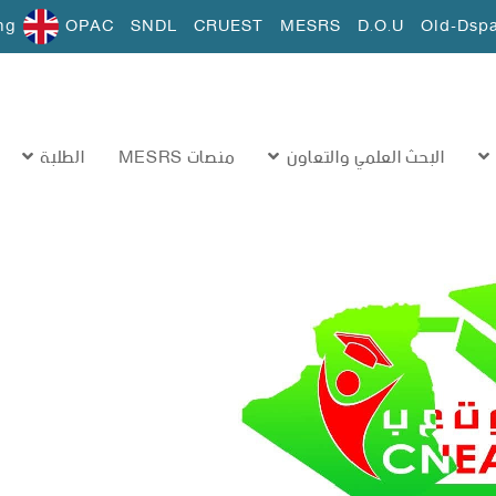
ng
OPAC
SNDL
CRUEST
MESRS
D.O.U
Old-Dsp
البحث العلمي والتعاون
منصات MESRS
الطلبة