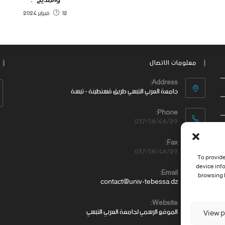
12 فبراير 2024
معلومات الاتصال
Address:
جامعة العربي التبسي طريق قسنطينة - تبسة
Phone:
037/58/46/29
Fax:
037/58/46/29
To provide
device inf
Email:
browsing b
contact@univ-tebessa.dz
Website:
الموقع الرسمي لجامعة العربي التبسي
View p