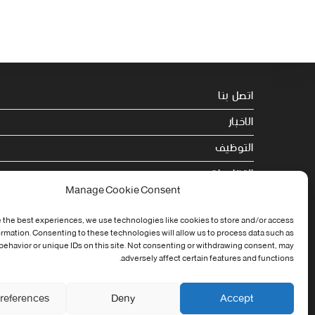
اتصل بنا
الاخبار
التوظيف
التظاهرات
Manage Cookie Consent
الصحة
 the best experiences, we use technologies like cookies to store and/or access
الجامعة في سطور
ormation. Consenting to these technologies will allow us to process data such as
ehavior or unique IDs on this site. Not consenting or withdrawing consent, may
Cookie Policy (EU)
adversely affect certain features and functions.
references
Deny
Accept