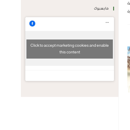
ة
فايسبوك
ة
Click to accept marketing cookies and enable
this content