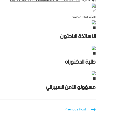
رابط الندوة :
https://webconf.dual-mesrs.dz/cnead-uc3-ia
الفئة المستهدفة:
الأساتذة الباحثون
طلبة الدكتوراه
مسؤولو الأمن السيبراني
Previous Post