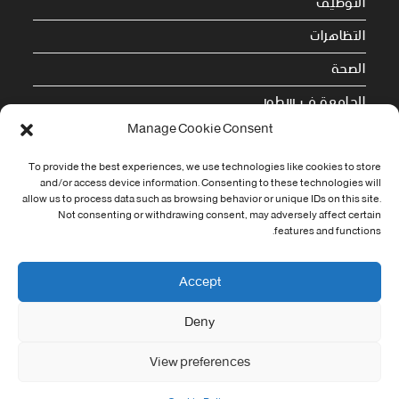
التوظيف
التظاهرات
الصحة
الجامعة في سطور
Manage Cookie Consent
Cookie Policy (EU)
To provide the best experiences, we use technologies like cookies to store
معلومات الاتصال
and/or access device information. Consenting to these technologies will
allow us to process data such as browsing behavior or unique IDs on this site.
Not consenting or withdrawing consent, may adversely affect certain
Address:
features and functions.
جامعة العربي التبسي طريق قسنطينة - تبسة
Phone:
Accept
037/58/46/29
Deny
Fax:
037/58/46/29
View preferences
Email:
contact@univ-tebessa.dz