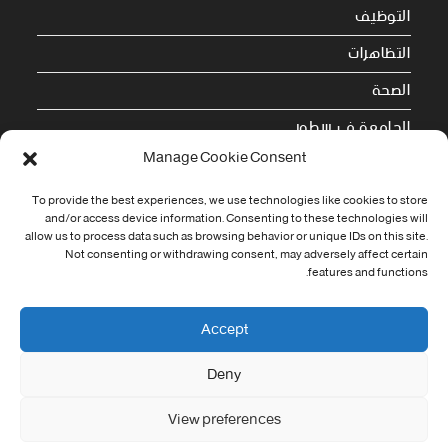
التوظيف
التظاهرات
الصحة
الجامعة في سطور
Manage Cookie Consent
Cookie Policy (EU)
To provide the best experiences, we use technologies like cookies to store
and/or access device information. Consenting to these technologies will
معلومات الاتصال
allow us to process data such as browsing behavior or unique IDs on this site.
Not consenting or withdrawing consent, may adversely affect certain
Address:
features and functions.
جامعة العربي التبسي طريق قسنطينة - تبسة
Phone:
Accept
037/58/46/29
Deny
Fax:
037/58/46/29
View preferences
Email: