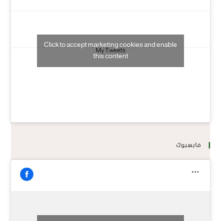
Click to accept marketing cookies and enable
My Tweets
this content
فايسبوك