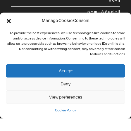
الصحة
الجامعة في سطور
Manage Cookie Consent
Cookie Policy (EU)
To provide the best experiences, we use technologies like cookies to store
معلومات الاتصال
and/or access device information. Consenting to these technologies will
allow us to process data such as browsing behavior or unique IDs on this site.
Not consenting or withdrawing consent, may adversely affect certain
Address:
features and functions.
جامعة العربي التبسي طريق قسنطينة - تبسة
Phone:
Accept
037/58/46/29
Deny
Fax:
037/58/46/29
View preferences
Email:
contact@univ-tebessa.dz
Cookie Policy
Website:
الموقع الرسمي لجامعة العربي التبسي